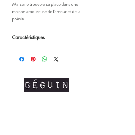
Marseille trouvera sa place dans une
maison amoureuse de l'amour et de la
poésie.
Caractéristiques
•
Poème original
de Atelier Béguin
imprimé sur cette affiche.
•
2 formats
possibles : 31 x 29,7cm et 30 x
40cm
• Vendue sans cadre mais adaptée aux
formats du marché
• Affiche
imprimée à Marseille
sur du
papier 250g/m soit texturé soit recyclé
selon les stocks (
création raisonnable et
repsonsable
, nous ne souhaitons pas
commander du papier à l'excés mais faire
avec l'existant)
• Livraison en lettre verte suivie dans une
enveloppe cartonnée.