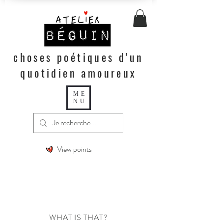
choses poétiques d'un
quotidien amoureux
ME
NU
View points
WHAT IS THAT?