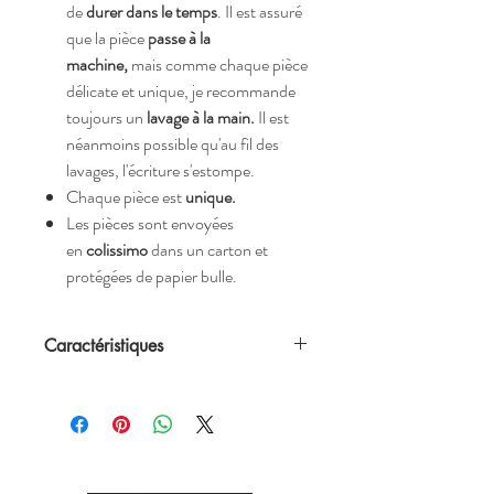
de
durer dans le temps
. Il est assuré
que la pièce
passe à la
machine,
mais comme chaque pièce
délicate et unique, je recommande
toujours un
lavage à la main.
Il est
néanmoins possible qu'au fil des
lavages, l'écriture s'estompe.
Chaque pièce est
unique.
Les pièces sont envoyées
en
colissimo
dans un carton et
protégées de papier bulle.
Caractéristiques
Toute notre vaisselle est
chinée
patiemment et avec amour, par
conséquent il s'agit de seconde main,
donc il est possible qu'elle présente des
marques d'usure du temps, mais rien