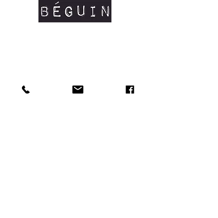
qui l'empêchera d'être utilisée.
Ici il s'agit "d'
upcycling
" : un procédé qui
consiste à recycler tout ajoutant de la
valeur à un objet.
Les pièces sont marquées avec un
feutre spécial porcelaine, suivi d'une
cuisson qui le fixe et lui permet de
durer dans le temps
. Je préconise un
lavage à la main
en évitant de frotter
avec l'éponge sur les écritures. Il est
néanmoins possible qu'au fil des lavages,
l'écriture s'estompe. Le matériel utilisé
n'est pas contre indiqué en cas de
lavage en machine, mais déconseillé.
Chaque pièce est
unique.
Les pièces sont envoyées en
colissimo
dans un carton et protégées de papier
bulle.