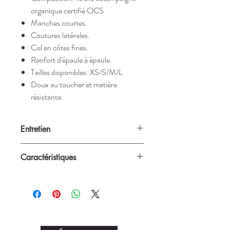
organique certifié OCS
Manches courtes.
Coutures latérales.
Col en côtes fines.
Renfort d'épaule à épaule.
Tailles disponibles: XS/S/M/L
Doux au toucher et matière
résistante.
Entretien
Nos créations passent à la machine à 40°C
Caractéristiques
mais nous recommandons néanmoins un
lavage à la main.
Blanc ou noir
Unisex (convient aux femmes et aux
hommes)
Grammage: 145 g/m²
Composition: 100% coton peigné