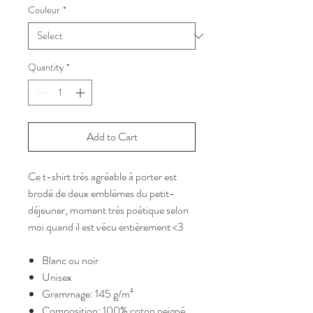
Couleur
*
Quantity
*
Add to Cart
Ce t-shirt très agréable à porter est
brodé de deux emblèmes du petit-
déjeuner, moment très poétique selon
moi quand il est vécu entièrement <3
Blanc ou noir
Unisex
Grammage: 145 g/m²
Composition: 100% coton peigné