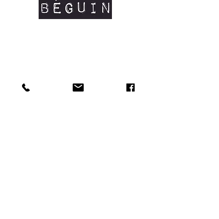
organique certifié OCS #coton bio
Manches courtes
Coutures latérales
Col en côtes fines
Renfort d'épaule à épaule
Tailles disponibles: XS/S/M/L/XL
Doux au toucher et matière résistante.