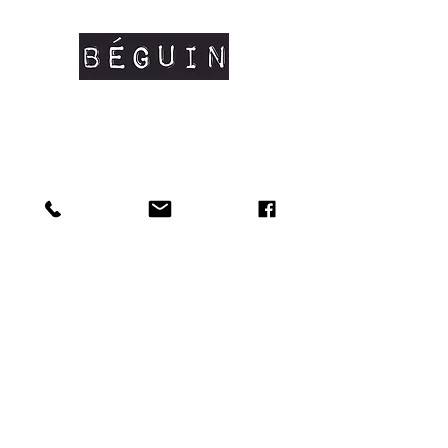
Grammage: 145 g/m²
Composition: 100% coton peigné
organique certifié OCS #coton bio
Manches courtes
Coutures latérales
Col en côtes fines
Renfort d'épaule à épaule
Tailles disponibles: XS/S/M/L/XL
Doux au toucher et matière résistante.