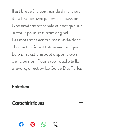
Il est brodé à la commande dans le sud
de la France avec patience et passion.
Une broderie artisanale et poétique sur
le coeur pour un t-shirt original.
Les mots sont écrits à main levée donc
chaque t-shirt est totalement unique.
Le t-shirt est unisex et disponible en
blanc ou noir. Pour savoir quelle taille
prendre, direction
Le Guide Des Tailles
Entretien
Nos créations passent à la machine à 40°C
Caractéristiques
mais nous recommandons néanmoins un
lavage à la main.
Blanc ou noir
Unisex (convient aux femmes et aux
hommes)