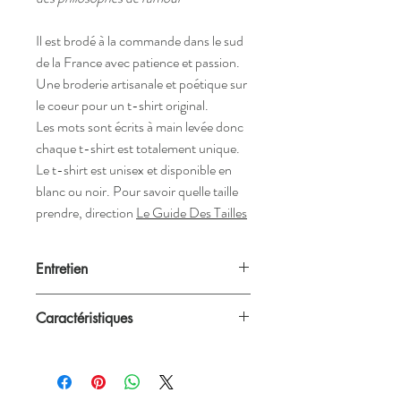
Il est brodé à la commande dans le sud
de la France avec patience et passion.
Une broderie artisanale et poétique sur
le coeur pour un t-shirt original.
Les mots sont écrits à main levée donc
chaque t-shirt est totalement unique.
Le t-shirt est unisex et disponible en
blanc ou noir. Pour savoir quelle taille
prendre, direction
Le Guide Des Tailles
Entretien
Nos créations passent à la machine à 40°C
Caractéristiques
mais nous recommandons néanmoins un
lavage à la main.
Blanc ou noir
Unisex (convient aux femmes et aux
hommes)