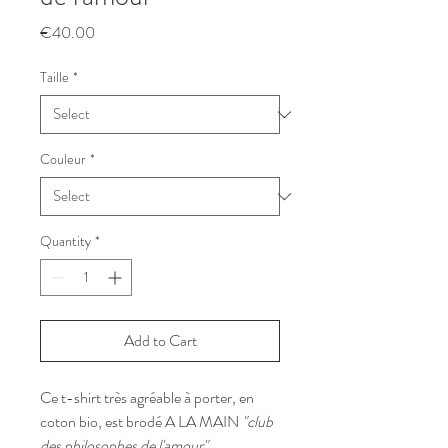
Price
€40.00
Taille
*
Couleur
*
Quantity
*
Add to Cart
Ce t-shirt très agréable à porter, en
coton bio, est brodé A LA MAIN
"club
des philosophes de l'amour"