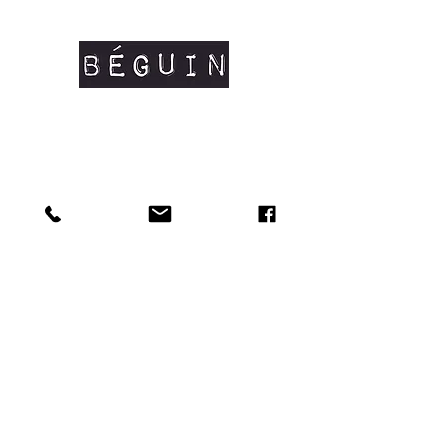
Grammage: 145 g/m²
Composition: 100% coton peigné
organique certifié OCS #coton bio
Manches courtes
Coutures latérales
Col en côtes fines
Renfort d'épaule à épaule
Tailles disponibles: XS/S/M/L/XL
Doux au toucher et matière résistante.