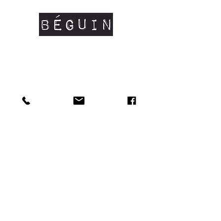
Composition: 100% coton peigné
organique certifié OCS #coton bio
Manches courtes
Coutures latérales
Col en côtes fines
Renfort d'épaule à épaule
Tailles disponibles: XS/S/M/L/XL
Doux au toucher et matière résistante.