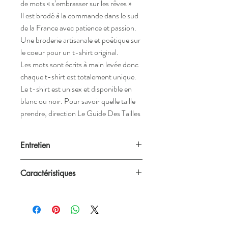
de mots « s’embrasser sur les rêves »
Il est brodé à la commande dans le sud
de la France avec patience et passion.
Une broderie artisanale et poétique sur
le coeur pour un t-shirt original.
Les mots sont écrits à main levée donc
chaque t-shirt est totalement unique.
Le t-shirt est unisex et disponible en
blanc ou noir. Pour savoir quelle taille
prendre, direction Le Guide Des Tailles
Entretien
Nos créations passent à la machine à 40°C
Caractéristiques
mais nous recommandons néanmoins un
lavage à la main.
Blanc ou noir
Unisex (convient aux femmes et aux
hommes)
Grammage: 145 g/m²