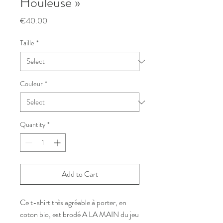
Houleuse »
Price
€40.00
Taille
*
Couleur
*
Quantity
*
Add to Cart
Ce t-shirt très agréable à porter, en
coton bio, est brodé A LA MAIN du jeu