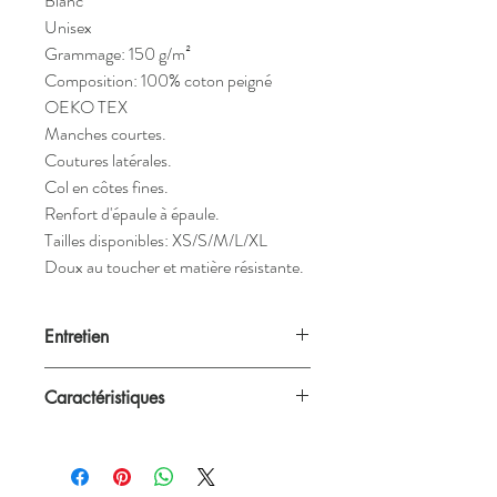
Blanc
Unisex
Grammage: 150 g/m²
Composition: 100% coton peigné
OEKO TEX
Manches courtes.
Coutures latérales.
Col en côtes fines.
Renfort d'épaule à épaule.
Tailles disponibles: XS/S/M/L/XL
Doux au toucher et matière résistante.
Entretien
Nos créations passent à la machine à 40°C
Caractéristiques
mais nous recommandons néanmoins un
lavage à la main.
Blanc ou noir
Unisex (convient aux femmes et aux
hommes)