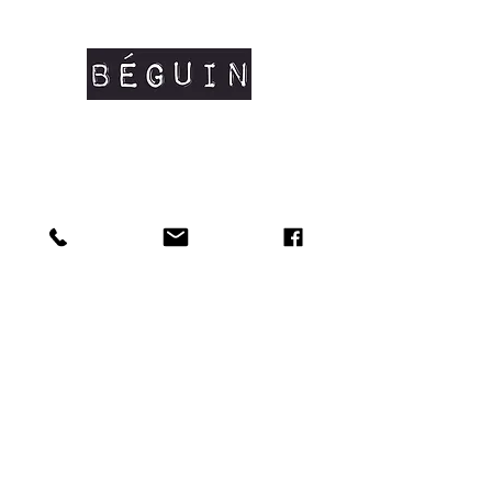
Grammage: 145 g/m²
Composition: 100% coton peigné
organique certifié OCS #coton bio
Manches courtes
Coutures latérales
Col en côtes fines
Renfort d'épaule à épaule
Tailles disponibles: XS/S/M/L/XL
Doux au toucher et matière résistante.