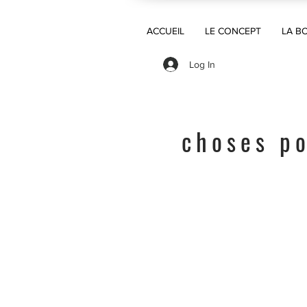
ACCUEIL
LE CONCEPT
LA B
Log In
choses po