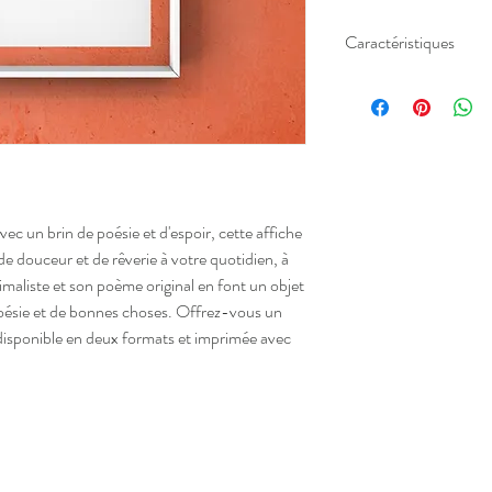
Caractéristiques
•
Poème original
de Atel
•
2 formats
possibles : 
• Vendue sans cadre ma
• Affiche
imprimée à Mar
texturé soit recyclé selo
repsonsable
, nous ne s
l'excés mais faire avec l'
ec un brin de poésie et d'espoir, cette affiche
• Livraison en lettre ve
e douceur et de rêverie à votre quotidien, à
• Idéal pour décorer se
maliste et son poème original en font un objet
poésie et de bonnes choses. Offrez-vous un
disponible en deux formats et imprimée avec