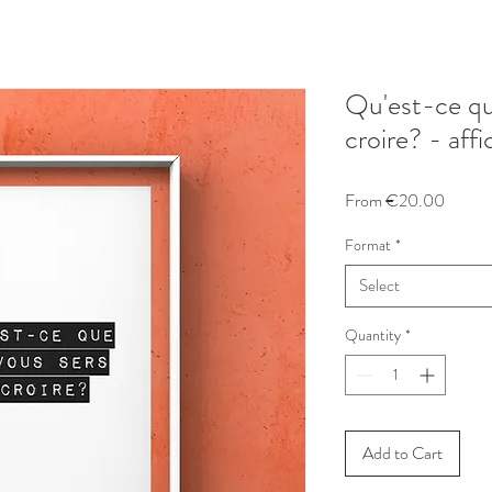
Qu'est-ce qu
croire? - aff
Sale
From
€20.00
Price
Format
*
Select
Quantity
*
Add to Cart