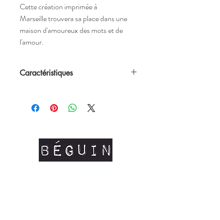
Cette création imprimée à
Marseille trouvera sa place dans une
maison d'amoureux des mots et de
l'amour.
Caractéristiques
•
Poème original
de Atelier Béguin
imprimé sur cette affiche.
•
2 formats
possibles : 31 x 29,7cm et 30 x
40cm
• Vendue sans cadre mais adaptée aux
formats du marché
• Affiche
imprimée à Marseille
sur du
papier 250g/m soit texturé soit recyclé
selon les stocks (
création raisonnable et
repsonsable
, nous ne souhaitons pas
commander du papier à l'excés mais faire
avec l'existant)
• Livraison en lettre verte suivie dans une