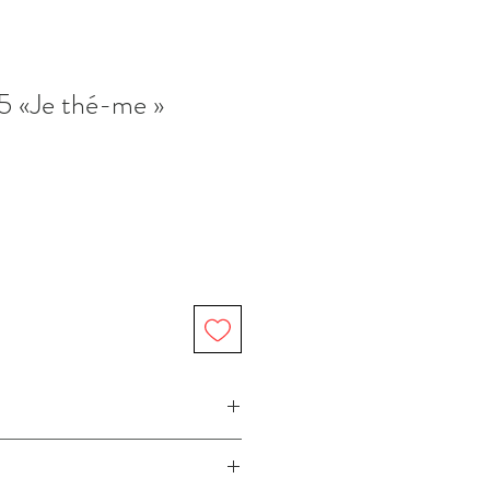
A5 «Je thé-me »
 Atelier Béguin / Béguin Art imprimée