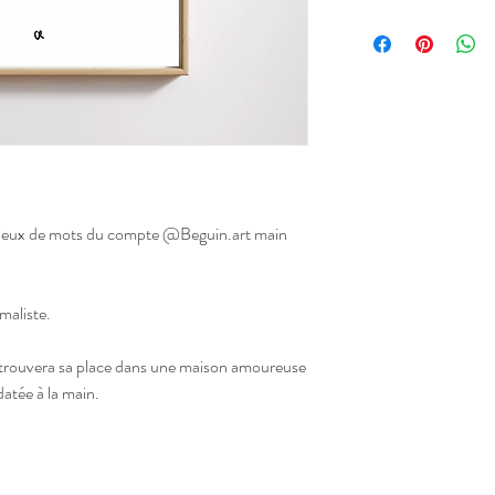
•
Format A5 :
15x21 cm
Illustrations signées e
• Vendue sans cadre mai
dans un cadre 15x21 soit
partout
• Affiche
imprimée à Mar
blanc cassé.
• Livraison en lettre ve
• Idéal pour décorer se
s à jeux de mots du compte @Beguin.art main
imaliste.
 trouvera sa place dans une maison amoureuse
datée à la main.