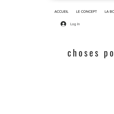
ACCUEIL
LE CONCEPT
LA B
Log In
choses po