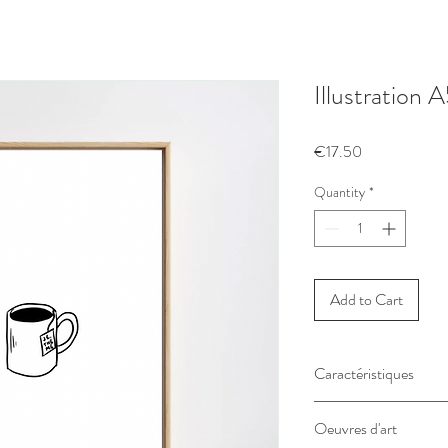
Illustration 
Price
€17.50
Quantity
*
Add to Cart
Caractéristiques
•
Illustration originale
de
Oeuvres d'art
sur cette affiche.