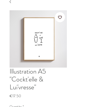
Illustration A5
"Cockt'elle &
Lui'vresse"
Price
€17.50
Quantity
*