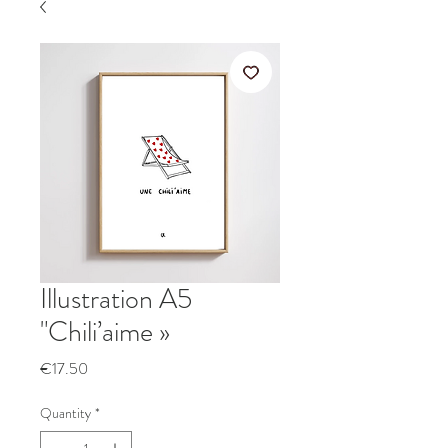
Illustration A5
"Chili’aime »
Price
€17.50
Quantity
*