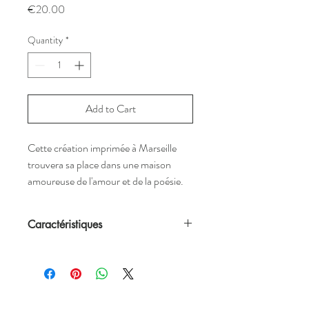
Price
€20.00
Quantity
*
Add to Cart
Cette création imprimée à Marseille
trouvera sa place dans une maison
amoureuse de l'amour et de la poésie.
Caractéristiques
•
Poème original
de Atelier Béguin
imprimé sur cette affiche.
•
2 formats
possibles : 31 x 29,7cm et 30 x
40cm
• Vendue sans cadre mais adaptée aux