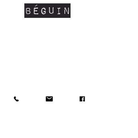
formats du marché
• Affiche
imprimée à Marseille
sur du
papier 250g/m soit texturé soit recyclé
selon les stocks (
création raisonnable et
repsonsable
, nous ne souhaitons pas
commander du papier à l'excés mais faire
avec l'existant)
• Livraison en lettre verte suivie dans une
enveloppe cartonnée.
• Idéal pour décorer ses murs de façon
minimaliste et poétique.