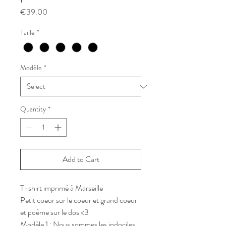
Price
€39.00
Taille
*
Modèle
*
Quantity
*
Add to Cart
T-shirt imprimé à Marseille
Petit coeur sur le coeur et grand coeur
et poème sur le dos <3
Modèle 1 : Nous sommes les indociles