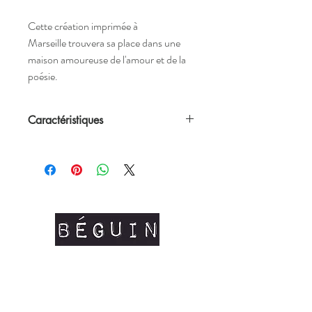
Cette création imprimée à
Marseille trouvera sa place dans une
maison amoureuse de l'amour et de la
poésie.
Caractéristiques
•
Poème original
de Atelier Béguin
imprimé sur cette affiche.
•
2 formats
possibles : 31 x 29,7cm et 30 x
40cm
• Vendue sans cadre mais adaptée aux
formats du marché
• Affiche
imprimée à Marseille
sur du
papier 250g/m soit texturé soit recyclé
selon les stocks (
création raisonnable et
repsonsable
, nous ne souhaitons pas
commander du papier à l'excés mais faire
avec l'existant)